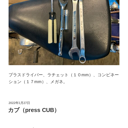
プラスドライバー、ラチェット（１０mm）、コンビネー
ション（１７mm）、メガネ。
投
2022年1月27日
稿
カブ（press CUB）
日: