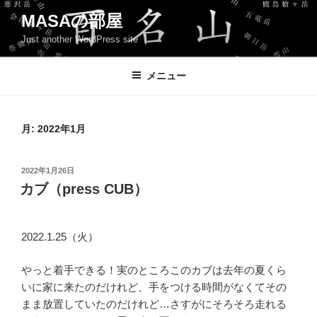
コ
MASAの部屋
ン
Just another WordPress site
テ
ン
ツ
メニュー
へ
ス
キ
月:
2022年1月
ッ
プ
投
2022年1月26日
稿
カブ（press CUB）
日:
2022.1.25（火）
やっと着手できる！実のところこのカブは去年の夏くら
いに家に来たのだけれど、手をつける時間がなくてその
まま放置していたのだけれど…さすがにそろそろ走れる