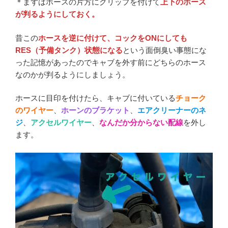
＊まずはホースの片方にクリップを付けて
上下のホース
が判るようにしておく。
昔この
ホースを逆に付けて、コックをONにしても
RES（予備タンク）状態になる
という面倒臭い事態にな
った記憶があったのでキャブを外す前にどちらのホース
なのかが判るようにしましょう。
ホースに目印を付けたら、キャブに付いている
チョーク
のワイヤー
、
ホーンのブラケット
、
エアクリーナーのネ
ジ
、
アクセルワイヤー
、
なんだか分からない配線
を外し
ます。