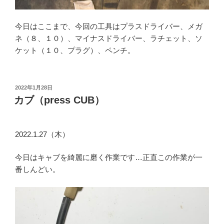
今日はここまで、今回の工具はプラスドライバー、メガ
ネ（８、１０）、マイナスドライバー、ラチェット、ソ
ケット（１０、プラグ）、ペンチ。
投
2022年1月28日
稿
カブ（press CUB）
日:
2022.1.27（木）
今日はキャブを綺麗に磨く作業です…正直この作業が一
番しんどい。