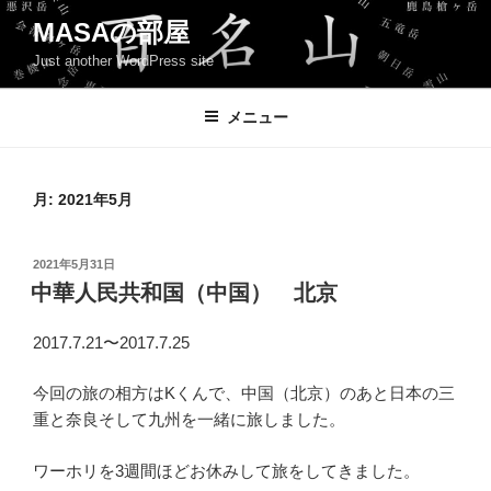
コ
MASAの部屋
ン
Just another WordPress site
テ
ン
ツ
メニュー
へ
ス
キ
月:
2021年5月
ッ
プ
投
2021年5月31日
稿
中華人民共和国（中国） 北京
日:
2017.7.21〜2017.7.25
今回の旅の相方はKくんで、中国（北京）のあと日本の三
重と奈良そして九州を一緒に旅しました。
ワーホリを3週間ほどお休みして旅をしてきました。