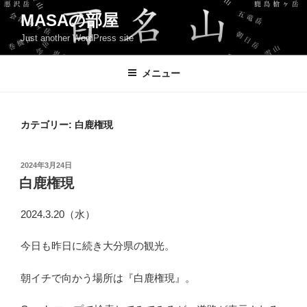
コ
MASAの部屋
ン
Just another WordPress site
テ
ン
ツ
メニュー
へ
ス
キ
カテゴリー:
白鹿権現
ッ
プ
投
2024年3月24日
稿
白鹿権現
日:
2024.3.20（水）
今日も昨日に続き大分県の観光。
朝イチで向かう場所は『白鹿権現』。