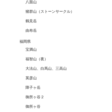
八面山
猪群山（ストーンサークル）
鶴見岳
由布岳
福岡県
宝満山
福智山（夜）
大法山、白馬山、三高山
英彦山
障子ヶ岳
御所ヶ谷２
御所ヶ谷