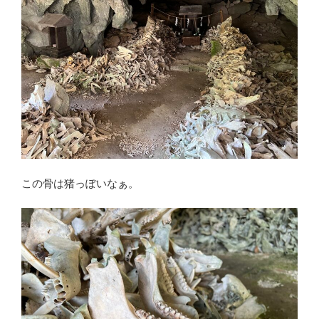
この骨は猪っぽいなぁ。