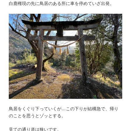
白鹿権現の先に鳥居のある所に車を停めていざ出発。
鳥居をくぐり下っていくが…この下りが結構急で、帰り
のことを思うとゾッとする。
見ての通り道は狭いです。