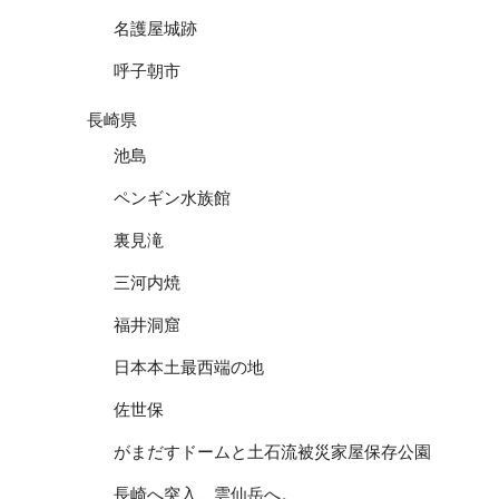
名護屋城跡
呼子朝市
長崎県
池島
ペンギン水族館
裏見滝
三河内焼
福井洞窟
日本本土最西端の地
佐世保
がまだすドームと土石流被災家屋保存公園
長崎へ突入、雲仙岳へ。