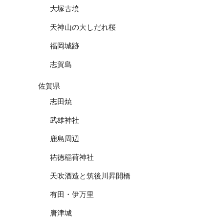
大塚古墳
天神山の大しだれ桜
福岡城跡
志賀島
佐賀県
志田焼
武雄神社
鹿島周辺
祐徳稲荷神社
天吹酒造と筑後川昇開橋
有田・伊万里
唐津城