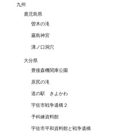
九州
鹿児島県
曽木の滝
霧島神宮
溝ノ口洞穴
大分県
豊後森機関庫公園
原尻の滝
道の駅 きよかわ
宇佐市戦争遺構２
予科練資料館
宇佐市平和資料館と戦争遺構