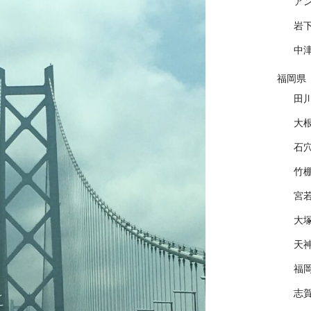
ア
岩
中
福岡県
田
大
石
竹
宮
大
天
福
志