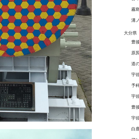
霧
溝
大分県
豊
原
道
宇
予
宇
豊
宇
白