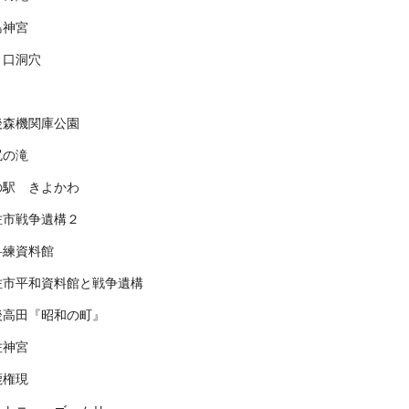
島神宮
ノ口洞穴
後森機関庫公園
尻の滝
の駅 きよかわ
佐市戦争遺構２
科練資料館
佐市平和資料館と戦争遺構
後高田『昭和の町』
佐神宮
鹿権現