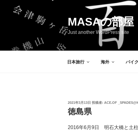
コ
ン
テ
MASAの部屋
ン
Just another WordPress site
ツ
へ
ス
キ
日本旅行
海外
バイ
ッ
プ
投
2021年3月13日
投稿者:
ACE.OF _SPADES@
稿
徳島県
日:
2016年6月9日 明石大橋と土