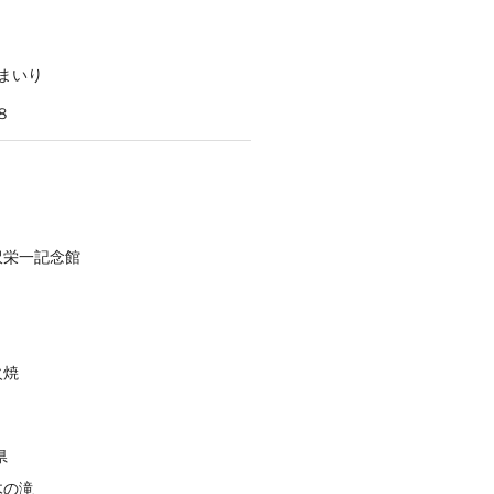
まいり
８
沢栄一記念館
火焼
県
木の滝