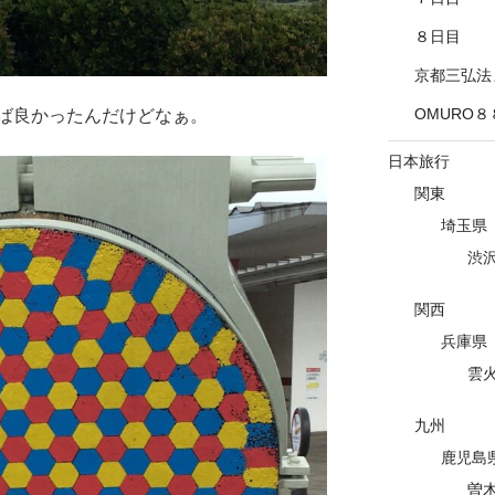
８日目
京都三弘法
OMURO８
ば良かったんだけどなぁ。
日本旅行
関東
埼玉県
渋
関西
兵庫県
雲
九州
鹿児島
曽