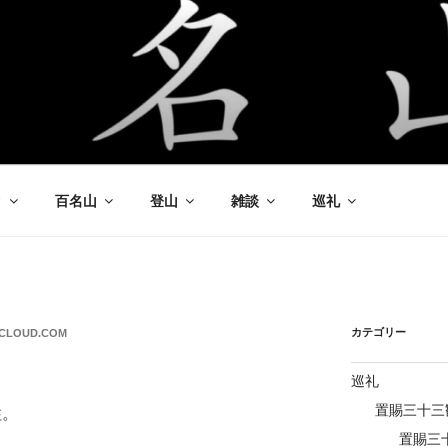
ク
百名山
登山
雑談
巡礼
カテゴリー
ICLOUD.COM
巡礼
置賜三十三
柱。
置賜三