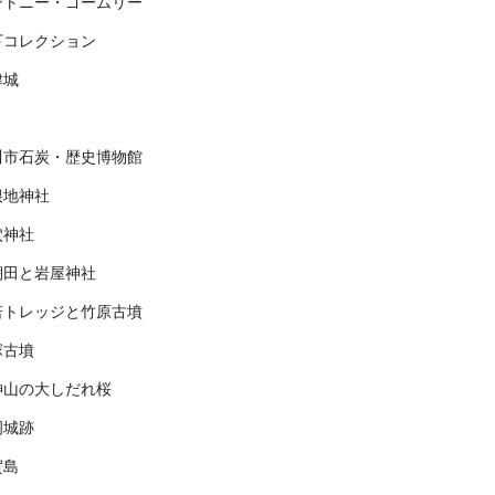
ントニー・ゴームリー
下コレクション
津城
川市石炭・歴史博物館
根地神社
穴神社
棚田と岩屋神社
若トレッジと竹原古墳
塚古墳
神山の大しだれ桜
岡城跡
賀島