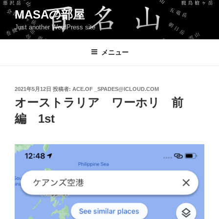
コ
MASAの部屋
ン
Just another WordPress site
テ
ン
ツ
メニュー
へ
ス
キ
投
2021年5月12日
投稿者:
ACE.OF _SPADES@ICLOUD.COM
稿
ッ
オーストラリア ワーホリ 前
日:
プ
編 1st