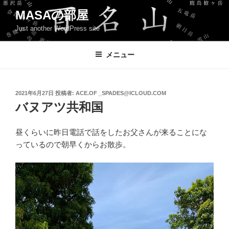
コ
MASAの部屋
ン
Just another WordPress site
テ
ン
ツ
メニュー
へ
ス
キ
投
2021年6月27日
投稿者:
ACE.OF _SPADES@ICLOUD.COM
稿
ッ
バヌアツ共和国
日:
プ
昼くらいに昨日電話で話をしたお父さんが来ることにな
っているので朝早くからお散歩。