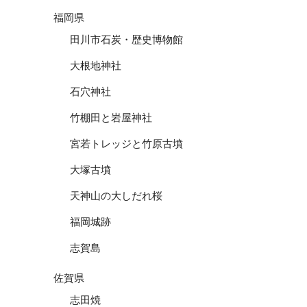
福岡県
田川市石炭・歴史博物館
大根地神社
石穴神社
竹棚田と岩屋神社
宮若トレッジと竹原古墳
大塚古墳
天神山の大しだれ桜
福岡城跡
志賀島
佐賀県
志田焼