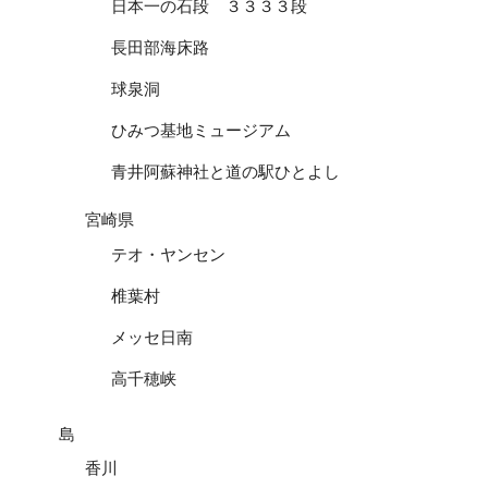
日本一の石段 ３３３３段
長田部海床路
球泉洞
ひみつ基地ミュージアム
青井阿蘇神社と道の駅ひとよし
宮崎県
テオ・ヤンセン
椎葉村
メッセ日南
高千穂峡
島
香川