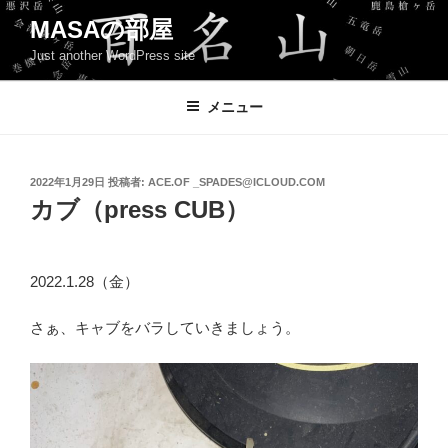
コ
MASAの部屋
ン
Just another WordPress site
テ
ン
ツ
メニュー
へ
ス
キ
投
2022年1月29日
投稿者:
ACE.OF _SPADES@ICLOUD.COM
稿
ッ
カブ（press CUB）
日:
プ
2022.1.28（金）
さぁ、キャブをバラしていきましょう。