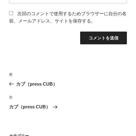
次回のコメントで使用するためブラウザーに自分の名
前、メールアドレス、サイトを保存する。
投
前
前
稿
の
カブ（press CUB）
ナ
投
ビ
稿
次
次
ゲ
の
カブ（press CUB）
投
ー
稿
シ
ョ
カテゴリー