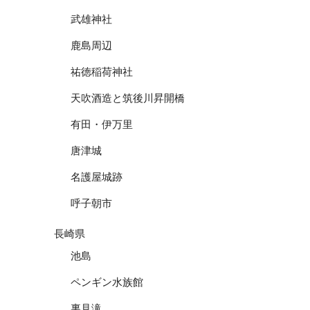
武雄神社
鹿島周辺
祐徳稲荷神社
天吹酒造と筑後川昇開橋
有田・伊万里
唐津城
名護屋城跡
呼子朝市
長崎県
池島
ペンギン水族館
裏見滝