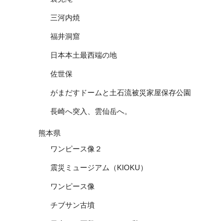
三河内焼
福井洞窟
日本本土最西端の地
佐世保
がまだすドームと土石流被災家屋保存公園
長崎へ突入、雲仙岳へ。
熊本県
ワンピース像２
震災ミュージアム（KIOKU）
ワンピース像
チブサン古墳