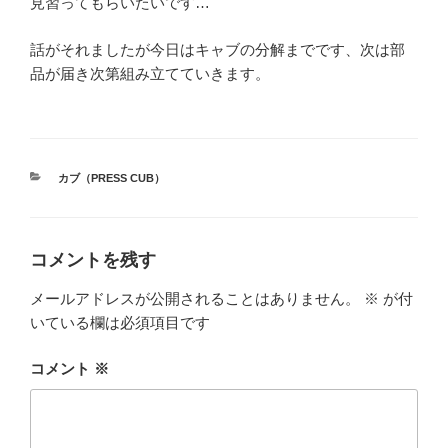
見習ってもらいたいです…
話がそれましたが今日はキャブの分解までです、次は部
品が届き次第組み立てていきます。
カ
カブ（PRESS CUB）
テ
ゴ
リ
ー
コメントを残す
メールアドレスが公開されることはありません。
※
が付
いている欄は必須項目です
コメント
※