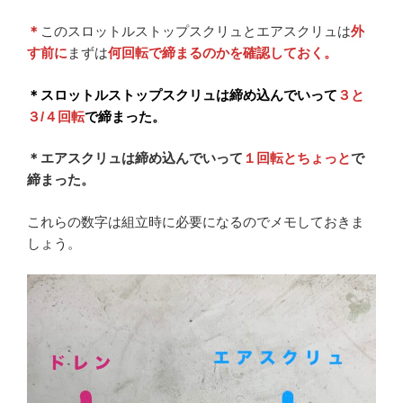
＊
このスロットルストップスクリュとエアスクリュは
外
す前に
まずは
何回転で締まるのかを確認しておく。
＊スロットルストップスクリュは締め込んでいって
３と
３/４回転
で締まった。
＊エアスクリュは締め込んでいって
１回転とちょっと
で
締まった。
これらの数字は組立時に必要になるのでメモしておきま
しょう。