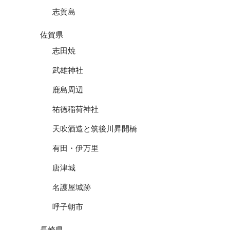
志賀島
佐賀県
志田焼
武雄神社
鹿島周辺
祐徳稲荷神社
天吹酒造と筑後川昇開橋
有田・伊万里
唐津城
名護屋城跡
呼子朝市
長崎県