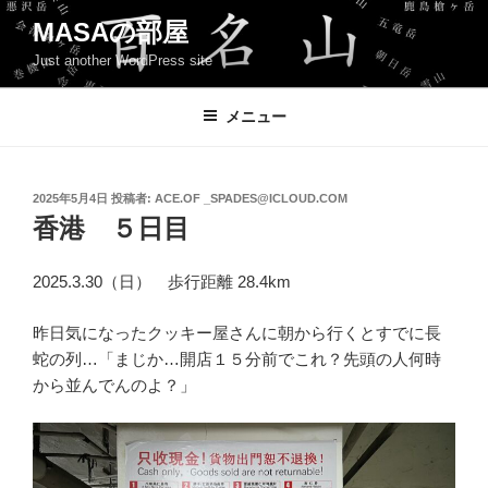
コ
MASAの部屋
ン
Just another WordPress site
テ
ン
ツ
メニュー
へ
ス
キ
投
2025年5月4日
投稿者:
ACE.OF _SPADES@ICLOUD.COM
稿
ッ
香港 ５日目
日:
プ
2025.3.30（日） 歩行距離 28.4km
昨日気になったクッキー屋さんに朝から行くとすでに長
蛇の列…「まじか…開店１５分前でこれ？先頭の人何時
から並んでんのよ？」