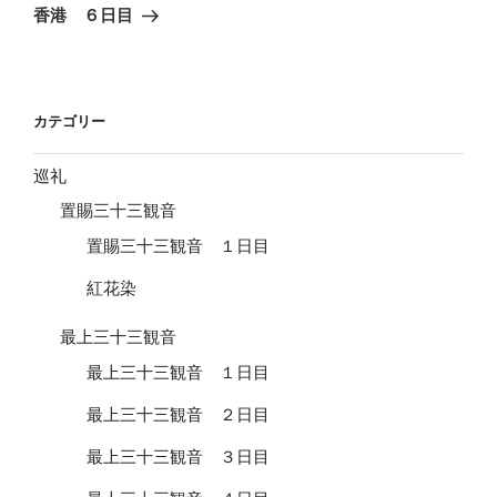
ゲ
の
香港 ６日目
投
ー
稿
シ
ョ
カテゴリー
ン
巡礼
置賜三十三観音
置賜三十三観音 １日目
紅花染
最上三十三観音
最上三十三観音 １日目
最上三十三観音 ２日目
最上三十三観音 ３日目