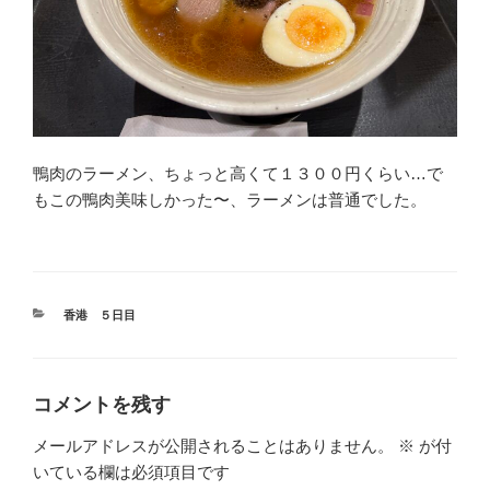
鴨肉のラーメン、ちょっと高くて１３００円くらい…で
もこの鴨肉美味しかった〜、ラーメンは普通でした。
カ
香港 ５日目
テ
ゴ
リ
ー
コメントを残す
メールアドレスが公開されることはありません。
※
が付
いている欄は必須項目です