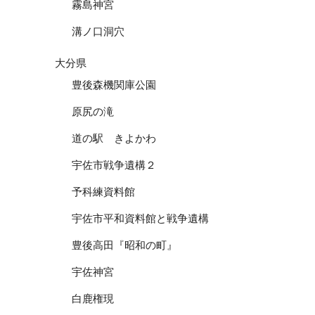
霧島神宮
溝ノ口洞穴
大分県
豊後森機関庫公園
原尻の滝
道の駅 きよかわ
宇佐市戦争遺構２
予科練資料館
宇佐市平和資料館と戦争遺構
豊後高田『昭和の町』
宇佐神宮
白鹿権現