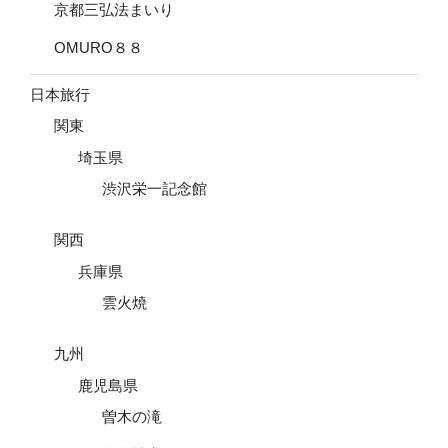
京都三弘法まいり
OMURO８８
日本旅行
関東
埼玉県
渋沢栄一記念館
関西
兵庫県
雲火焼
九州
鹿児島県
曽木の滝