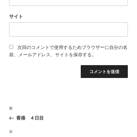
サイト
次回のコメントで使用するためブラウザーに自分の名
前、メールアドレス、サイトを保存する。
投
前
前
稿
の
香港 ４日目
ナ
投
ビ
稿
次
次