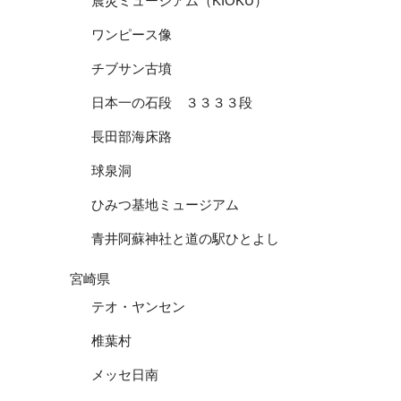
震災ミュージアム（KIOKU）
ワンピース像
チブサン古墳
日本一の石段 ３３３３段
長田部海床路
球泉洞
ひみつ基地ミュージアム
青井阿蘇神社と道の駅ひとよし
宮崎県
テオ・ヤンセン
椎葉村
メッセ日南