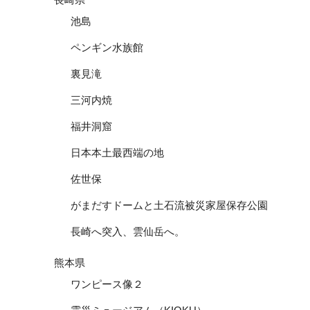
池島
ペンギン水族館
裏見滝
三河内焼
福井洞窟
日本本土最西端の地
佐世保
がまだすドームと土石流被災家屋保存公園
長崎へ突入、雲仙岳へ。
熊本県
ワンピース像２