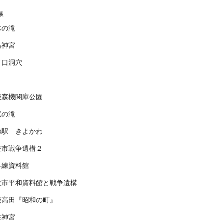
県
木の滝
島神宮
ノ口洞穴
後森機関庫公園
尻の滝
の駅 きよかわ
佐市戦争遺構２
科練資料館
佐市平和資料館と戦争遺構
後高田『昭和の町』
佐神宮