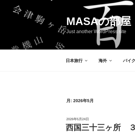
コ
ン
テ
MASAの部屋
ン
Just another WordPress site
ツ
へ
ス
キ
日本旅行
海外
バイ
ッ
プ
月:
2026年5月
投
2026年5月24日
稿
西国三十三ヶ所 
日: