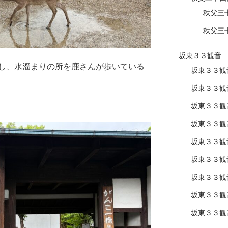
秩父三
秩父三
坂東３３観音
し、水溜まりの所を鹿さんが歩いている
坂東３３観
坂東３３観
坂東３３観
坂東３３観
坂東３３観
坂東３３観
坂東３３観
坂東３３観
坂東３３観