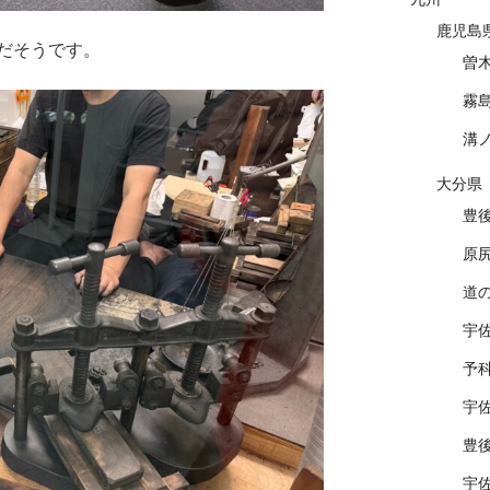
鹿児島
だそうです。
曽
霧
溝
大分県
豊
原
道
宇
予
宇
豊
宇