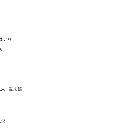
まいり
８
沢栄一記念館
火焼