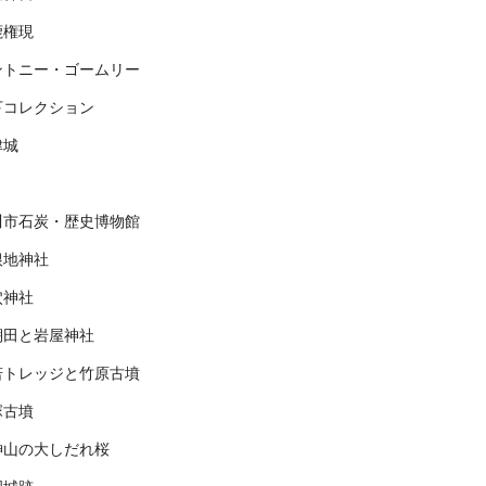
鹿権現
ントニー・ゴームリー
下コレクション
津城
川市石炭・歴史博物館
根地神社
穴神社
棚田と岩屋神社
若トレッジと竹原古墳
塚古墳
神山の大しだれ桜