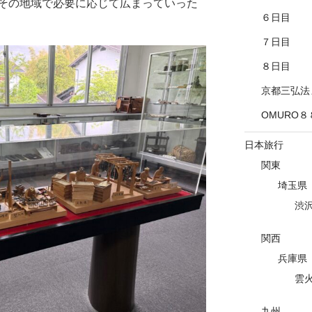
その地域で必要に応じて広まっていった
６日目
７日目
８日目
京都三弘法
OMURO８
日本旅行
関東
埼玉県
渋
関西
兵庫県
雲
九州