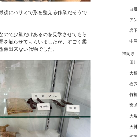
白
最後にハサミで形を整える作業だそうで
ア
岩
なので少量だけあるのを見学させてもら
中
墨を触らせてもらいましたが、すごく柔
想像出来ない代物でした。
福岡県
田
大
石
竹
宮
大
天