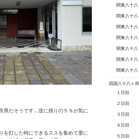
関東八十八
関東八十八
関東八十八
関東八十八
関東八十八
関東八十八
関東八十八
四国八十八ヶ
１日目
２日目
良県だそうです…逆に残りの５％が気に
３日目
４日目
りを灯した時にできるススを集めて墨に
５日目