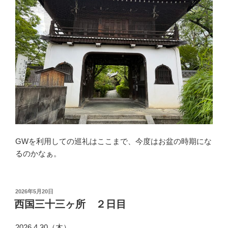
GWを利用しての巡礼はここまで、今度はお盆の時期にな
るのかなぁ。
投
2026年5月20日
稿
西国三十三ヶ所 ２日目
日:
2026.4.30（木）