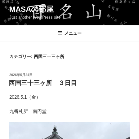
コ
MASAの部屋
ン
Just another WordPress site
テ
ン
ツ
メニュー
へ
ス
キ
カテゴリー:
西国三十三ヶ所
ッ
プ
投
2026年5月24日
稿
西国三十三ヶ所 ３日目
日:
2026.5.1（金）
九番札所 南円堂