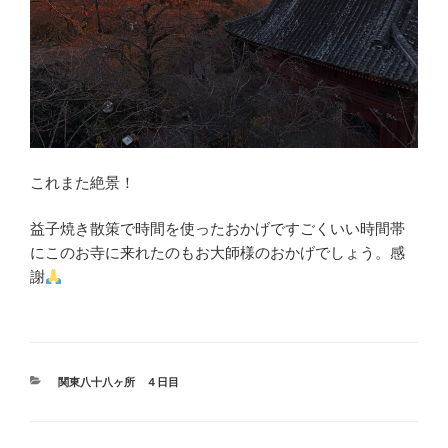
これまた絶景！
益子焼き散策で時間を使ったおかげですごくいい時間帯
にこのお寺に来れたのもお大師様のおかげでしょう。感
謝
カ
関東八十八ヶ所 ４日目
テ
ゴ
リ