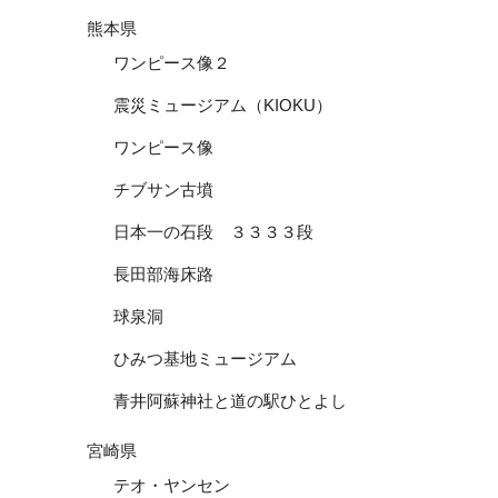
熊本県
ワンピース像２
震災ミュージアム（KIOKU）
ワンピース像
チブサン古墳
日本一の石段 ３３３３段
長田部海床路
球泉洞
ひみつ基地ミュージアム
青井阿蘇神社と道の駅ひとよし
宮崎県
テオ・ヤンセン