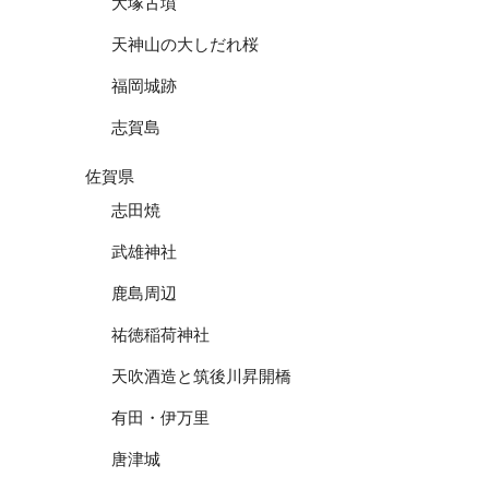
大塚古墳
天神山の大しだれ桜
福岡城跡
志賀島
佐賀県
志田焼
武雄神社
鹿島周辺
祐徳稲荷神社
天吹酒造と筑後川昇開橋
有田・伊万里
唐津城