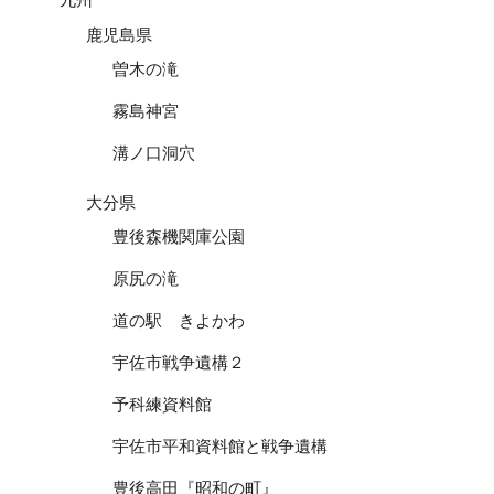
鹿児島県
曽木の滝
霧島神宮
溝ノ口洞穴
大分県
豊後森機関庫公園
原尻の滝
道の駅 きよかわ
宇佐市戦争遺構２
予科練資料館
宇佐市平和資料館と戦争遺構
豊後高田『昭和の町』