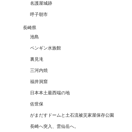
名護屋城跡
呼子朝市
長崎県
池島
ペンギン水族館
裏見滝
三河内焼
福井洞窟
日本本土最西端の地
佐世保
がまだすドームと土石流被災家屋保存公園
長崎へ突入、雲仙岳へ。