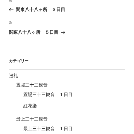
前
前
稿
の
関東八十八ヶ所 ３日目
ナ
投
ビ
稿
次
次
ゲ
の
関東八十八ヶ所 ５日目
投
ー
稿
シ
ョ
カテゴリー
ン
巡礼
置賜三十三観音
置賜三十三観音 １日目
紅花染
最上三十三観音
最上三十三観音 １日目