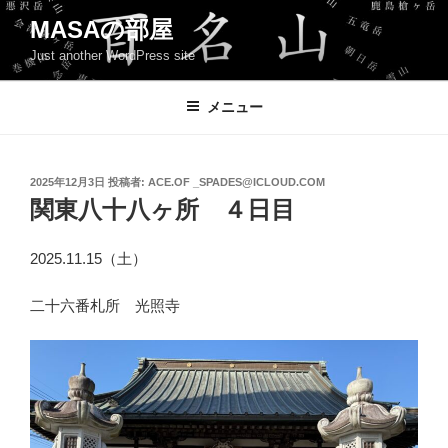
コ
MASAの部屋
ン
Just another WordPress site
テ
ン
ツ
メニュー
へ
ス
キ
投
2025年12月3日
投稿者:
ACE.OF _SPADES@ICLOUD.COM
稿
ッ
関東八十八ヶ所 ４日目
日:
プ
2025.11.15（土）
二十六番札所 光照寺