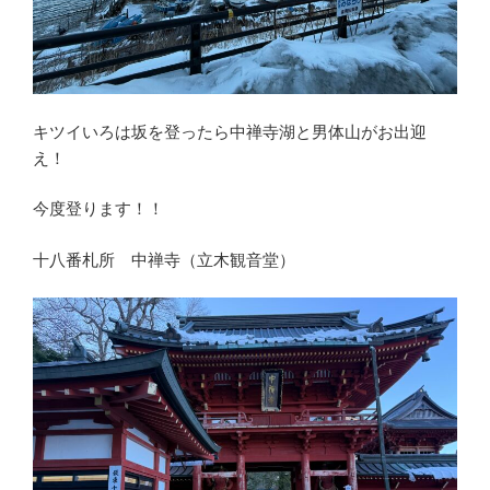
キツイいろは坂を登ったら中禅寺湖と男体山がお出迎
え！
今度登ります！！
十八番札所 中禅寺（立木観音堂）