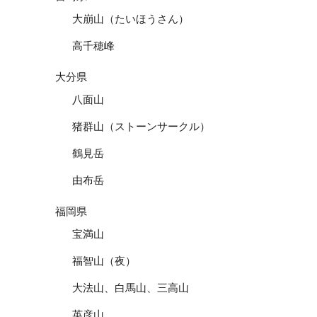
大崩山（たいほうさん）
高千穂峰
大分県
八面山
猪群山（ストーンサークル）
鶴見岳
由布岳
福岡県
宝満山
福智山（夜）
大法山、白馬山、三高山
英彦山