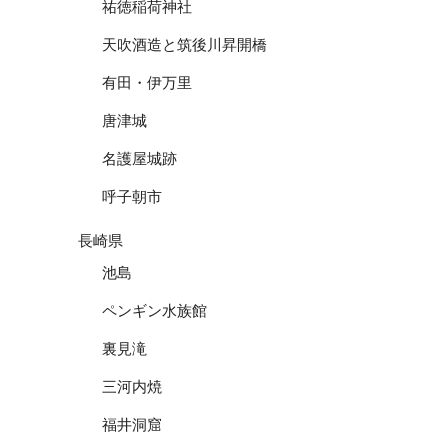
祐徳稲荷神社
天吹酒造と筑後川昇開橋
有田・伊万里
唐津城
名護屋城跡
呼子朝市
長崎県
池島
ペンギン水族館
裏見滝
三河内焼
福井洞窟