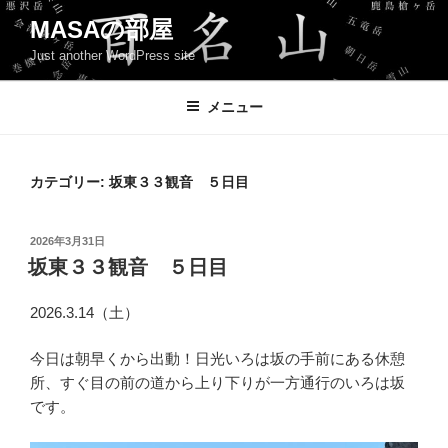
コ
MASAの部屋
ン
Just another WordPress site
テ
ン
ツ
メニュー
へ
ス
キ
カテゴリー:
坂東３３観音 ５日目
ッ
プ
投
2026年3月31日
稿
坂東３３観音 ５日目
日:
2026.3.14（土）
今日は朝早くから出動！日光いろは坂の手前にある休憩
所、すぐ目の前の道から上り下りが一方通行のいろは坂
です。