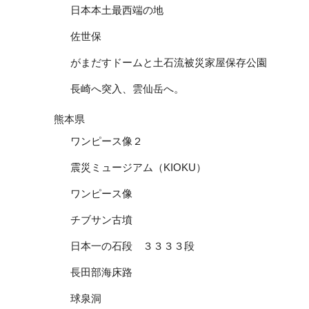
日本本土最西端の地
佐世保
がまだすドームと土石流被災家屋保存公園
長崎へ突入、雲仙岳へ。
熊本県
ワンピース像２
震災ミュージアム（KIOKU）
ワンピース像
チブサン古墳
日本一の石段 ３３３３段
長田部海床路
球泉洞