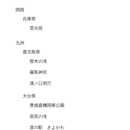
関西
兵庫県
雲火焼
九州
鹿児島県
曽木の滝
霧島神宮
溝ノ口洞穴
大分県
豊後森機関庫公園
原尻の滝
道の駅 きよかわ