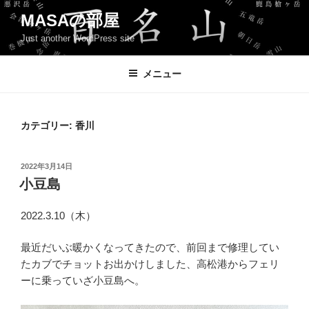
コ
MASAの部屋
ン
Just another WordPress site
テ
ン
ツ
メニュー
へ
ス
キ
カテゴリー:
香川
ッ
プ
投
2022年3月14日
稿
小豆島
日:
2022.3.10（木）
最近だいぶ暖かくなってきたので、前回まで修理してい
たカブでチョットお出かけしました、高松港からフェリ
ーに乗っていざ小豆島へ。