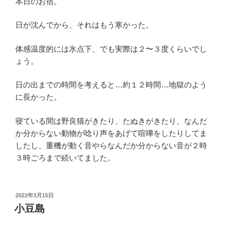
本日のお宿。
日が沈んでから、それはもう寒かった。
体感温度的には氷点下、でも実際は２〜３度くらいでし
ょう。
日の出までの時間を考えると…約１２時間…地獄のよう
に長かった。
寝ている間は野良猫がきたり、たぬきがきたり、なんだ
か分からない動物が唸り声をあげて喧嘩をしたりしてま
したし、重機が動く音やらなんだか分からない音が２時
３時ごろまで続いてました。
投
2022年3月15日
稿
小豆島
日: