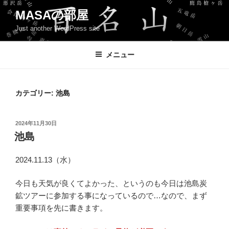
コ
MASAの部屋
ン
Just another WordPress site
テ
ン
ツ
メニュー
へ
ス
キ
カテゴリー:
池島
ッ
プ
投
2024年11月30日
稿
池島
日:
2024.11.13（水）
今日も天気が良くてよかった、というのも今日は池島炭
鉱ツアーに参加する事になっているので…なので、まず
重要事項を先に書きます。