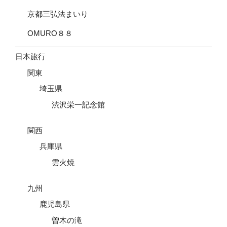
京都三弘法まいり
OMURO８８
日本旅行
関東
埼玉県
渋沢栄一記念館
関西
兵庫県
雲火焼
九州
鹿児島県
曽木の滝