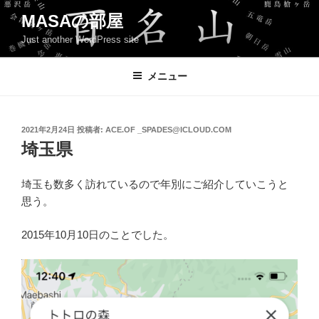
コ
MASAの部屋
ン
Just another WordPress site
テ
ン
ツ
メニュー
へ
ス
キ
投
2021年2月24日
投稿者:
ACE.OF _SPADES@ICLOUD.COM
稿
ッ
埼玉県
日:
プ
埼玉も数多く訪れているので年別にご紹介していこうと
思う。
2015年10月10日のことでした。