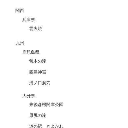
関西
兵庫県
雲火焼
九州
鹿児島県
曽木の滝
霧島神宮
溝ノ口洞穴
大分県
豊後森機関庫公園
原尻の滝
道の駅 きよかわ