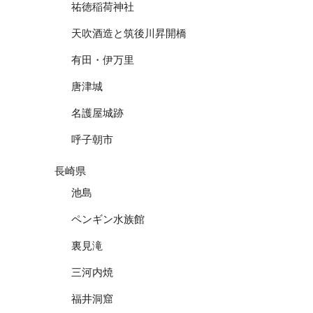
祐徳稲荷神社
天吹酒造と筑後川昇開橋
有田・伊万里
唐津城
名護屋城跡
呼子朝市
長崎県
池島
ペンギン水族館
裏見滝
三河内焼
福井洞窟