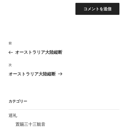
投
前
前
稿
の
オーストラリア大陸縦断
ナ
投
ビ
稿
次
次
ゲ
の
オーストラリア大陸縦断
投
ー
稿
シ
ョ
カテゴリー
ン
巡礼
置賜三十三観音