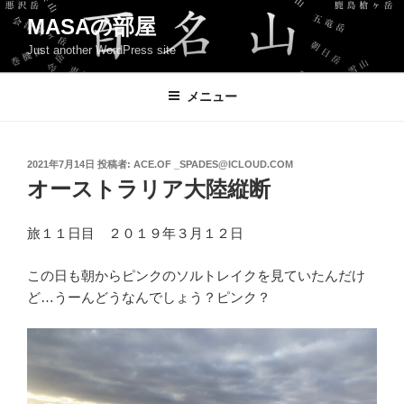
コ
MASAの部屋
ン
Just another WordPress site
テ
ン
ツ
メニュー
へ
ス
キ
投
2021年7月14日
投稿者:
ACE.OF _SPADES@ICLOUD.COM
稿
ッ
オーストラリア大陸縦断
日:
プ
旅１１日目 ２０１９年３月１２日
この日も朝からピンクのソルトレイクを見ていたんだけ
ど…うーんどうなんでしょう？ピンク？