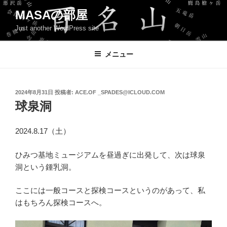
コ
MASAの部屋
ン
Just another WordPress site
テ
ン
ツ
メニュー
へ
ス
キ
投
2024年8月31日
投稿者:
ACE.OF _SPADES@ICLOUD.COM
稿
ッ
球泉洞
日:
プ
2024.8.17（土）
ひみつ基地ミュージアムを昼過ぎに出発して、次は球泉
洞という鍾乳洞。
ここには一般コースと探検コースというのがあって、私
はもちろん探検コースへ。