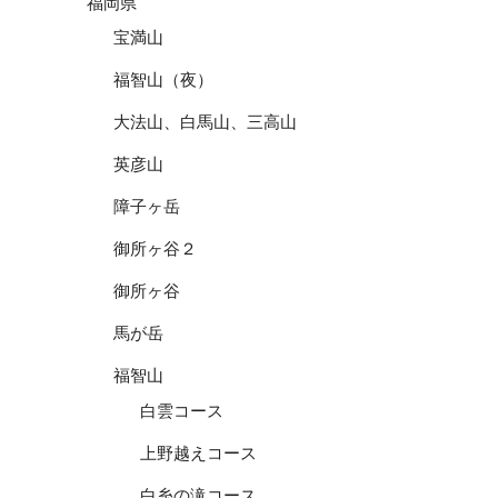
福岡県
宝満山
福智山（夜）
大法山、白馬山、三高山
英彦山
障子ヶ岳
御所ヶ谷２
御所ヶ谷
馬が岳
福智山
白雲コース
上野越えコース
白糸の滝コース