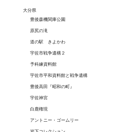
大分県
豊後森機関庫公園
原尻の滝
道の駅 きよかわ
宇佐市戦争遺構２
予科練資料館
宇佐市平和資料館と戦争遺構
豊後高田『昭和の町』
宇佐神宮
白鹿権現
アントニー・ゴームリー
岩下コレクション