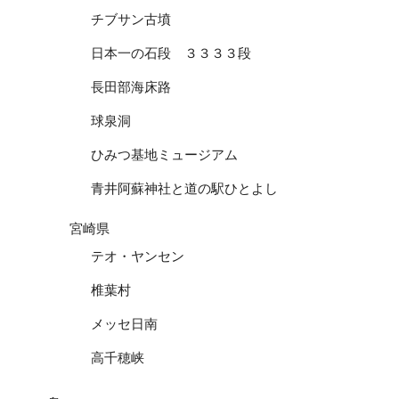
チブサン古墳
日本一の石段 ３３３３段
長田部海床路
球泉洞
ひみつ基地ミュージアム
青井阿蘇神社と道の駅ひとよし
宮崎県
テオ・ヤンセン
椎葉村
メッセ日南
高千穂峡