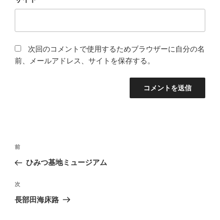
次回のコメントで使用するためブラウザーに自分の名
前、メールアドレス、サイトを保存する。
投
前
前
稿
の
ひみつ基地ミュージアム
ナ
投
ビ
稿
次
次
ゲ
の
長部田海床路
投
ー