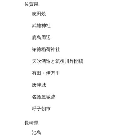
佐賀県
志田焼
武雄神社
鹿島周辺
祐徳稲荷神社
天吹酒造と筑後川昇開橋
有田・伊万里
唐津城
名護屋城跡
呼子朝市
長崎県
池島