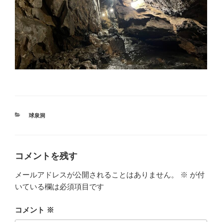
カ
球泉洞
テ
ゴ
リ
ー
コメントを残す
メールアドレスが公開されることはありません。
※
が付
いている欄は必須項目です
コメント
※