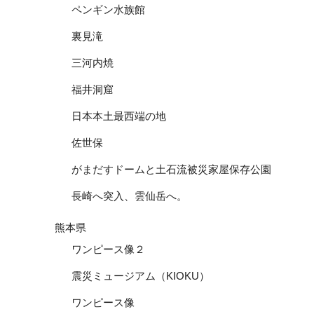
ペンギン水族館
裏見滝
三河内焼
福井洞窟
日本本土最西端の地
佐世保
がまだすドームと土石流被災家屋保存公園
長崎へ突入、雲仙岳へ。
熊本県
ワンピース像２
震災ミュージアム（KIOKU）
ワンピース像