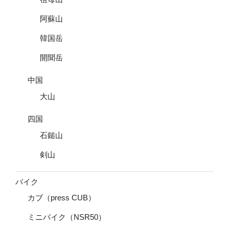
阿蘇山
韓国岳
開聞岳
中国
大山
四国
石鎚山
剣山
バイク
カブ（press CUB）
ミニバイク（NSR50）