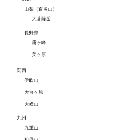
山梨（百名山）
大菩薩岳
長野県
霧ヶ峰
美ヶ原
関西
伊吹山
大台ヶ原
大峰山
九州
九重山
祖母山