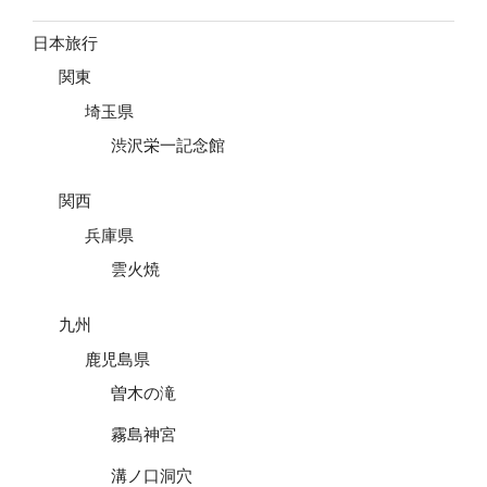
日本旅行
関東
埼玉県
渋沢栄一記念館
関西
兵庫県
雲火焼
九州
鹿児島県
曽木の滝
霧島神宮
溝ノ口洞穴