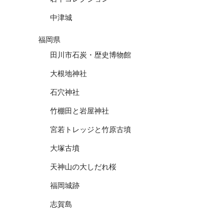
中津城
福岡県
田川市石炭・歴史博物館
大根地神社
石穴神社
竹棚田と岩屋神社
宮若トレッジと竹原古墳
大塚古墳
天神山の大しだれ桜
福岡城跡
志賀島