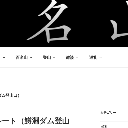
ク
百名山
登山
雑談
巡礼
ダム登山口）
カテゴリー
ルート（鱒淵ダム登山
巡礼