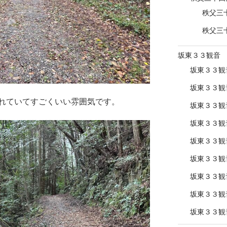
秩父三
秩父三
坂東３３観音
坂東３３観
坂東３３観
れていてすごくいい雰囲気です。
坂東３３観
坂東３３観
坂東３３観
坂東３３観
坂東３３観
坂東３３観
坂東３３観