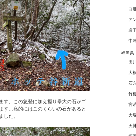
白
ア
岩
中
福岡県
田
大
石
竹
ます、この急登に加え握り拳大の石がゴ
宮
ます…私的にはこのくらいの石があると
大
ました。
天