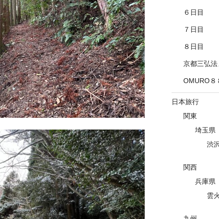
６日目
７日目
８日目
京都三弘法
OMURO８
日本旅行
関東
埼玉県
渋
関西
兵庫県
雲
九州