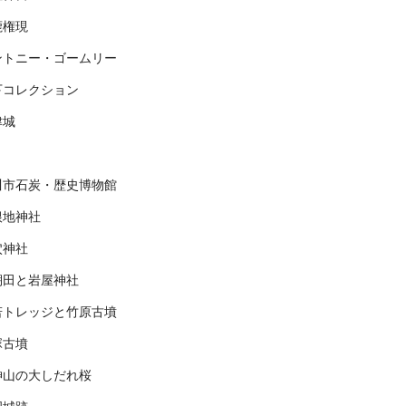
鹿権現
ントニー・ゴームリー
下コレクション
津城
川市石炭・歴史博物館
根地神社
穴神社
棚田と岩屋神社
若トレッジと竹原古墳
塚古墳
神山の大しだれ桜