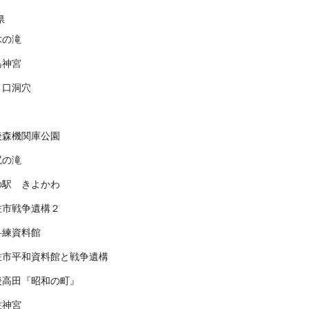
県
木の滝
島神宮
ノ口洞穴
後森機関庫公園
尻の滝
の駅 きよかわ
佐市戦争遺構２
科練資料館
佐市平和資料館と戦争遺構
後高田『昭和の町』
佐神宮