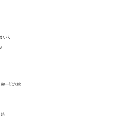
まいり
８
沢栄一記念館
火焼