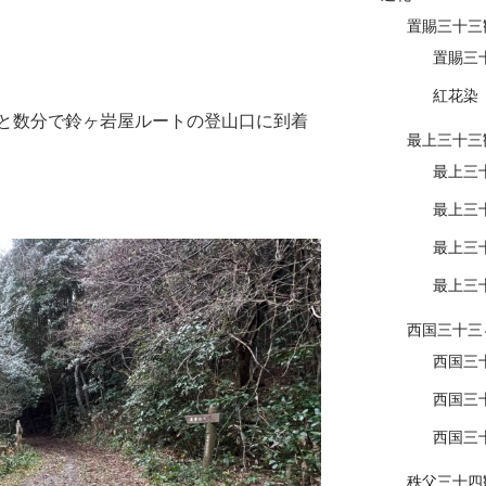
置賜三十三
置賜三
紅花染
と数分で鈴ヶ岩屋ルートの登山口に到着
最上三十三
最上三
最上三
最上三
最上三
西国三十三
西国三
西国三
西国三
秩父三十四