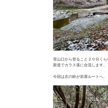
登山口から登ること２０分くら
新道でカラス落に合流します。
今回は左の鈴が岩屋ルートへ。