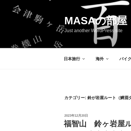
コ
ン
テ
MASAの部屋
ン
Just another WordPress site
ツ
へ
ス
キ
日本旅行
海外
バイ
ッ
プ
カテゴリー:
鈴が岩屋ルート（鱒淵
投
2023年12月20日
稿
福智山 鈴ヶ岩屋
日: