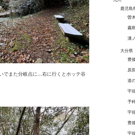
鹿児島
曽
霧
溝
大分県
豊
原
いでまた分岐点に…右に行くとホッテ谷
道
宇
予
宇
豊
宇