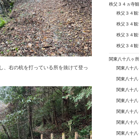
秩父３４ヵ寺
秩父３４観
秩父３４観
秩父３４観
秩父３４観
関東八十八ヶ
し、右の杭を打っている所を抜けて登っ
関東八十八
関東八十八
関東八十八
関東八十八
関東八十八
関東八十八
関東八十八