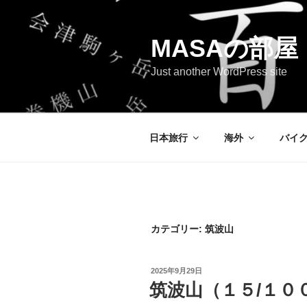
コ
ン
テ
MASAの部屋
ン
Just another WordPress site
ツ
へ
ス
キ
日本旅行
海外
バイ
ッ
プ
カテゴリー:
筑波山
投
2025年9月29日
稿
筑波山（１５/１０
日: