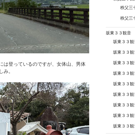
秩父三
秩父三
坂東３３観音
坂東３３観
坂東３３観
坂東３３観
には登っているのですが、女体山、男体
しみ。
坂東３３観
坂東３３観
坂東３３観
坂東３３観
坂東３３観
坂東３３観