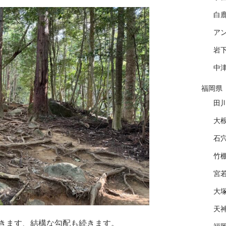
白
ア
岩
中
福岡県
田
大
石
竹
宮
大
天
きます、結構な勾配も続きます。