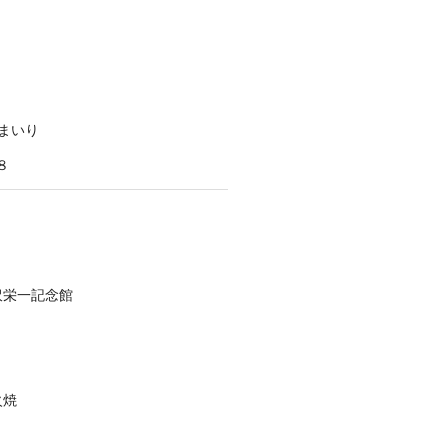
まいり
８
沢栄一記念館
火焼