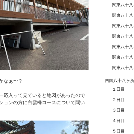
関東八十八
関東八十八
関東八十八
関東八十八
関東八十八
関東八十八
関東八十八
四国八十八ヶ
かなぁ〜？
１日目
一応入って見ていると地図があったので
２日目
ションの方に白雲橋コースについて聞い
３日目
４日目
５日目