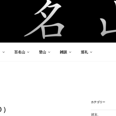
ク
百名山
登山
雑談
巡礼
カテゴリー
０）
巡礼