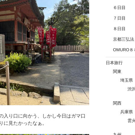
６日目
７日目
８日目
京都三弘法
OMURO８
日本旅行
関東
埼玉県
渋
関西
兵庫県
の入り口に向かう、しかし今日はガマ口
雲
りに見たかったなぁ。
九州