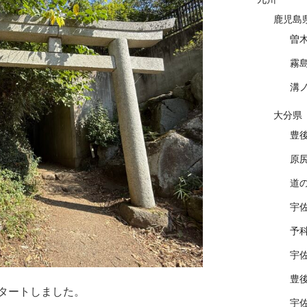
鹿児島
曽
霧
溝
大分県
豊
原
道
宇
予
宇
豊
タートしました。
宇