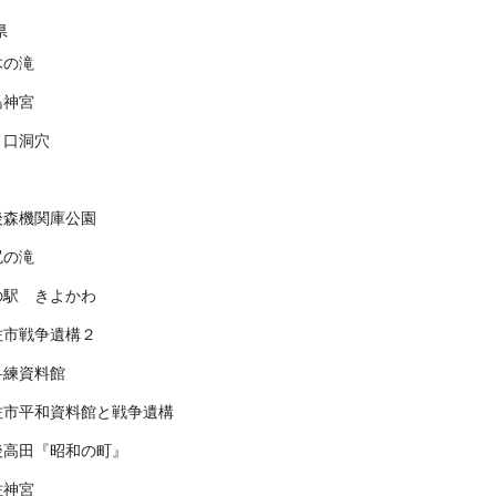
県
木の滝
島神宮
ノ口洞穴
後森機関庫公園
尻の滝
の駅 きよかわ
佐市戦争遺構２
科練資料館
佐市平和資料館と戦争遺構
後高田『昭和の町』
佐神宮