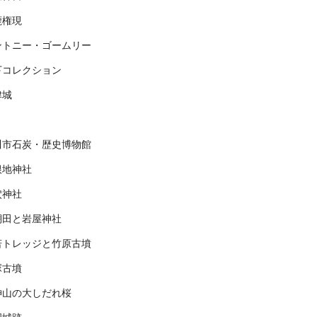
鹿権現
ントニー・ゴームリー
下コレクション
津城
川市石炭・歴史博物館
根地神社
穴神社
棚田と岩屋神社
若トレッジと竹原古墳
塚古墳
神山の大しだれ桜