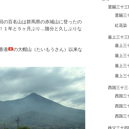
置賜三十三
置賜三
回の百名山は群馬県の赤城山に登ったの
紅花染
！１年と５ヶ月ぶり…随分と久しぶりな
最上三十三
最上三
香港
の大帽山（たいもうさん）以来な
最上三
最上三
最上三
西国三十三
西国三
西国三
西国三
秩父三十四