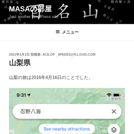
コ
MASAの部屋
ン
Just another WordPress site
テ
ン
ツ
メニュー
へ
ス
キ
投
2021年3月1日
投稿者:
ACE.OF _SPADES@ICLOUD.COM
稿
ッ
山梨県
日:
プ
山梨の旅は2016年4月16日のことでした。