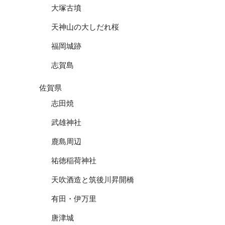
大塚古墳
天神山の大しだれ桜
福岡城跡
志賀島
佐賀県
志田焼
武雄神社
鹿島周辺
祐徳稲荷神社
天吹酒造と筑後川昇開橋
有田・伊万里
唐津城