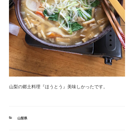
山梨の郷土料理『ほうとう』美味しかったです。
カ
山梨県
テ
ゴ
リ