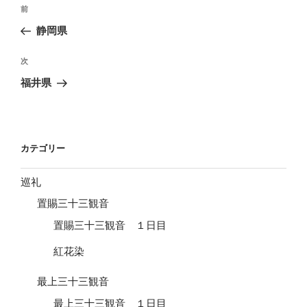
投
前
前
稿
の
静岡県
ナ
投
ビ
稿
次
次
ゲ
の
福井県
投
ー
稿
シ
ョ
カテゴリー
ン
巡礼
置賜三十三観音
置賜三十三観音 １日目
紅花染
最上三十三観音
最上三十三観音 １日目