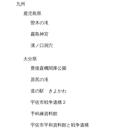
九州
鹿児島県
曽木の滝
霧島神宮
溝ノ口洞穴
大分県
豊後森機関庫公園
原尻の滝
道の駅 きよかわ
宇佐市戦争遺構２
予科練資料館
宇佐市平和資料館と戦争遺構