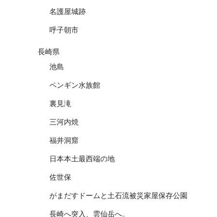
名護屋城跡
呼子朝市
長崎県
池島
ペンギン水族館
裏見滝
三河内焼
福井洞窟
日本本土最西端の地
佐世保
がまだすドームと土石流被災家屋保存公園
長崎へ突入、雲仙岳へ。