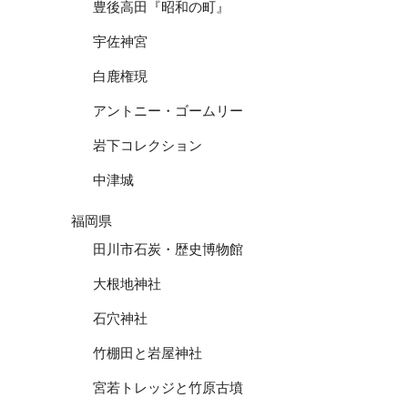
豊後高田『昭和の町』
宇佐神宮
白鹿権現
アントニー・ゴームリー
岩下コレクション
中津城
福岡県
田川市石炭・歴史博物館
大根地神社
石穴神社
竹棚田と岩屋神社
宮若トレッジと竹原古墳